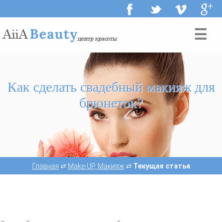
☰
Как сделать свадебный макияж для
брюнеток?
Главная
⇄
Make-UP, Макияж
⇄
Текущая статья