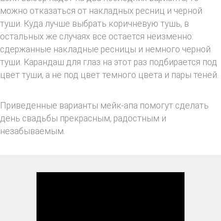
можно отказаться от накладных ресниц и черной
туши. Куда лучше выбрать коричневую тушь, в
остальных же случаях все остается неизменно:
сдержанные накладные ресницы и немного черной
туши. Карандаш для глаз на этот раз подбирается под
цвет туши, а не под цвет темного цвета и пары теней.
Приведенные варианты мейк-апа помогут сделать
день свадьбы прекрасным, радостным и
незабываемым.