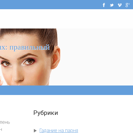
ях: правильный
Рубрики
елень
н
Гадание на парня