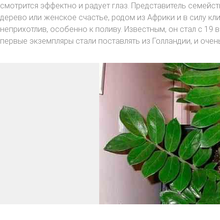
смотрится эффектно и радует глаз. Представитель семейс
дерево или женское счастье, родом из Африки и в силу 
неприхотлив, особенно к поливу. Известным, он стал с 19 
первые экземпляры стали поставлять из Голландии, и оче