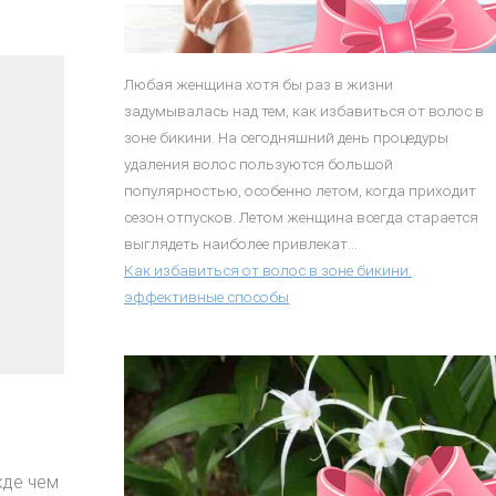
Любая женщина хотя бы раз в жизни
задумывалась над тем, как избавиться от волос в
зоне бикини. На сегодняшний день процедуры
удаления волос пользуются большой
популярностью, особенно летом, когда приходит
сезон отпусков. Летом женщина всегда старается
выглядеть наиболее привлекат...
Как избавиться от волос в зоне бикини:
эффективные способы
жде чем