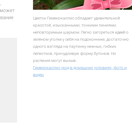
,
 может
ивание
Цветок Гименокаллис обладает удивительной
красотой, изысканными, тонкими линиями,
неповторимым шармом. Легко загореться идеей о
зелёном уголке у себя на подоконнике, достаточно
одного взгляда на паутинку нежных, гибких
лепестков, причудливую форму бутонов. Но
растения могут вызыв...
Гименокаллис уход в домашних условиях, фото и
видео