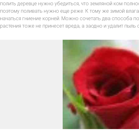
полить деревце нужно убедиться, что земляной ком полно
поэтому поливать нужно еще реже. К тому же зимой влага
начаться гниение корней. Можно сочетать два способа по
растения тоже не принесет вреда, а заодно и удалит пыль с