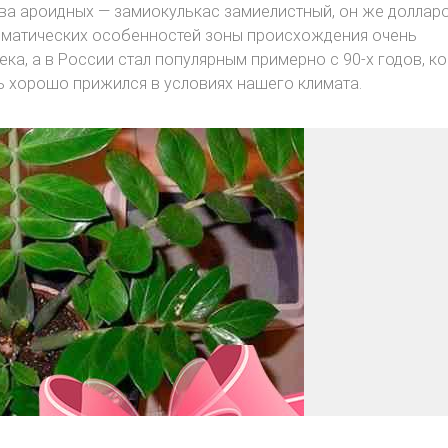
тва ароидных — замиокулькас замиелистный, он же доллар
климатических особенностей зоны происхождения очень
века, а в России стал популярным примерно с 90-х годов, к
нь хорошо прижился в условиях нашего климата.