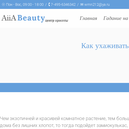
☉ Пон - Вос, 09:00 - 18:00 / 🕻 7-495-6346342 / ✉ wmn212@ya.ru
Главная
Гадание на
Как ухаживать
Чем экзотичней и красивей комнатное растение, тем больш
дома без лишних хлопот, то тогда подойдет замиокулькас, 