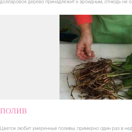
долларовое дерево принадлежит к ароидным, отнюдь не оз
ПОЛИВ
Цветок любит умеренные поливы, примерно один раз в нед