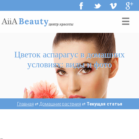
☰
Цветок аспарагус в домашних
условиях: виды и фото
Главная
⇄
Домашние растения
⇄
Текущая статья