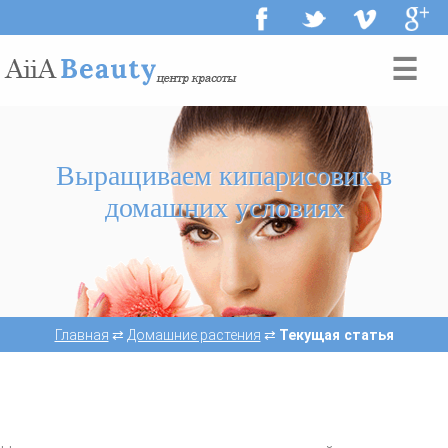
☰
Выращиваем кипарисовик в
домашних условиях
Главная
⇄
Домашние растения
⇄
Текущая статья