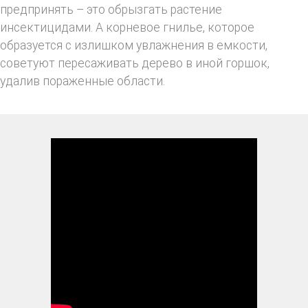
предпринять – это обрызгать растение
инсектицидами. А корневое гнилье, которое
образуется с излишком увлажнения в емкости,
советуют пересаживать дерево в иной горшок,
удалив пораженные области.