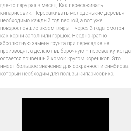
где-то пару раз в месяц. Как пересаживать
кипарисовик. Пересаживать молоденькие деревья
необходимо каждый год весной, а вот уже
повзрослевшие экземпляры – через 3 года, смотря
как корни заполнили горшок. Неоднократно
абсолютную замену грунта при пересадке не
производят, а делают выборочную – перевалку, когда
остается почвенный комок кругом корешков. Это
имеет большое значение для сохранности симбиоза,
который необходим для пользы кипарисовика.