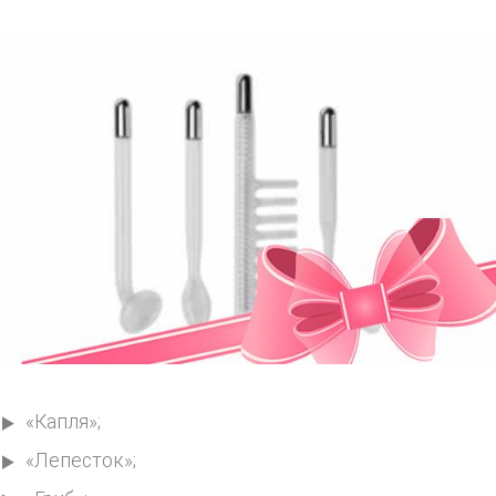
«Капля»;
«Лепесток»;