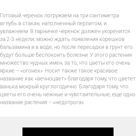
Готовый черенок погружаем на три сантиметра
вглубь в стакан, наполненный перлитом, и
увлажняем. В парничке черенок должен укоренится
за 2-3 недели, можно ждать появления корешков
бальзамина и в воде, но после пересадки в грунт его
будут больше беспокоить болезни. У этого растения
множество чудных имен, за то, что цветы его очень
яркие – «огонек». Носит также такое красивое
название как «вечноцвет» благодаря тому, что цветет
ванька мокрый круглогодично. Благодаря тому, что
цветы его очень нежные и чувствительные, еще одно
название растения – «недотрога».