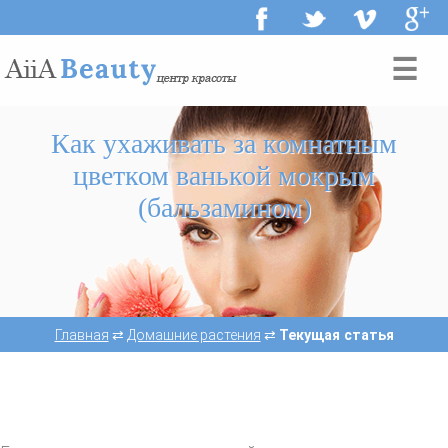
☰
Как ухаживать за комнатным
цветком ванькой мокрым
(бальзамином)
Главная
⇄
Домашние растения
⇄
Текущая статья