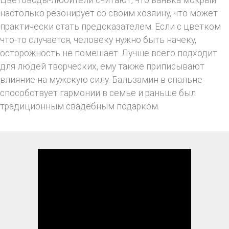
Цветоводы-любители считают, что ванька мокрый
настолько резонирует со своим хозяину, что может
практически стать предсказателем. Если с цветком
что-то случается, человеку нужно быть начеку,
осторожность не помешает. Лучше всего подходит
для людей творческих, ему также приписывают
влияние на мужскую силу. Бальзамин в спальне
способствует гармонии в семье и раньше был
традиционным свадебным подарком.