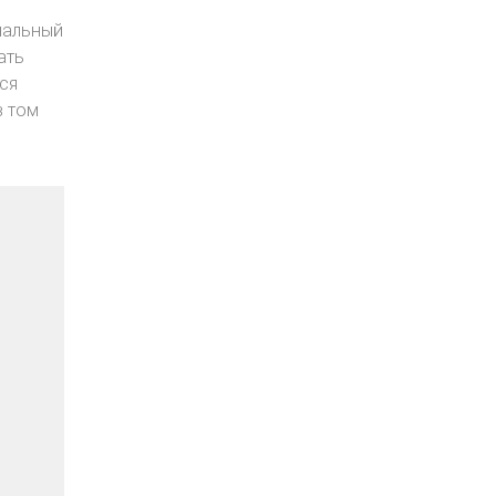
нальный
ать
ся
в том