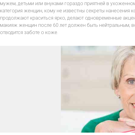
мужем, детьми или внуками гораздо приятней в ухоженно
категория женщин, кому не известны секреты нанесения к
продолжают краситься ярко, делают одновременные акцент
макияж женщин после 60 лет должен быть нейтральным, 
отводится заботе о коже.