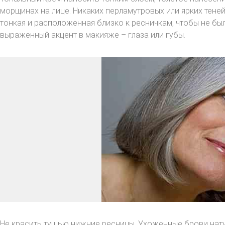
морщинах на лице. Никаких перламутровых или ярких теней 
тонкая и расположенная близко к ресничкам, чтобы не был
выраженный акцент в макияже – глаза или губы.
Не красить тушью нижние ресницы. Ухоженные брови нату