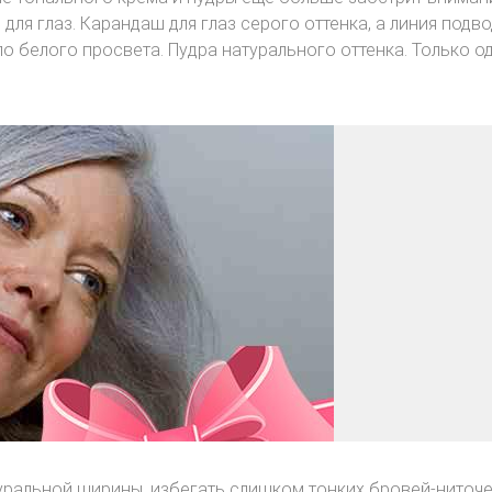
для глаз. Карандаш для глаз серого оттенка, а линия подв
о белого просвета. Пудра натурального оттенка. Только о
ральной ширины, избегать слишком тонких бровей-ниточе