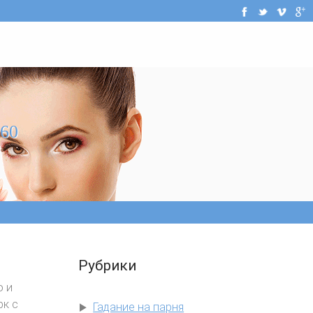
60
Рубрики
о и
рк с
Гадание на парня