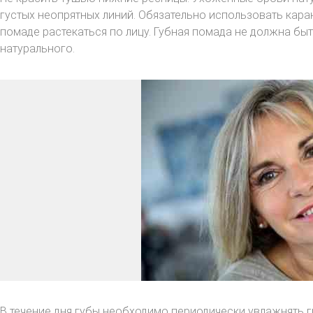
густых неопрятных линий. Обязательно использовать каран
помаде растекаться по лицу. Губная помада не должна быт
натурального.
В течение дня губы необходимо периодически увлажнять г