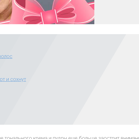
волос
ют и сохнут
ие тонального крема и пудры еще больше заострит вниман