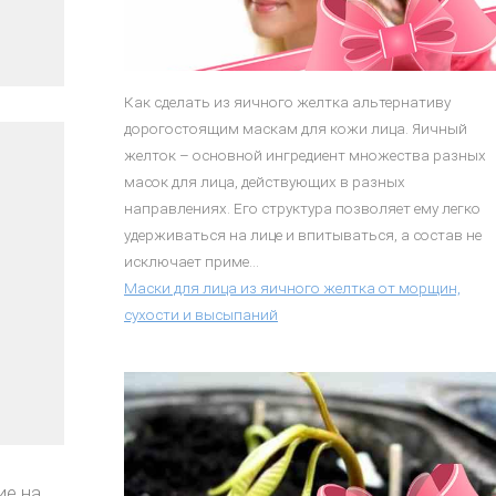
Как сделать из яичного желтка альтернативу
дорогостоящим маскам для кожи лица. Яичный
желток – основной ингредиент множества разных
масок для лица, действующих в разных
направлениях. Его структура позволяет ему легко
удерживаться на лице и впитываться, а состав не
исключает приме...
Маски для лица из яичного желтка от морщин,
сухости и высыпаний
ие на