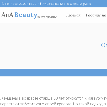
☉ Пон - Вос, 09:00 - 18:00 / 🕻 7-495-6346342 / ✉ wmn212@ya.ru
Главная
Гадание на
О
Женщины в возрасте старше 60 лет относятся к макияжу по
перестают заботиться о своей красоте. Но такой подход в 