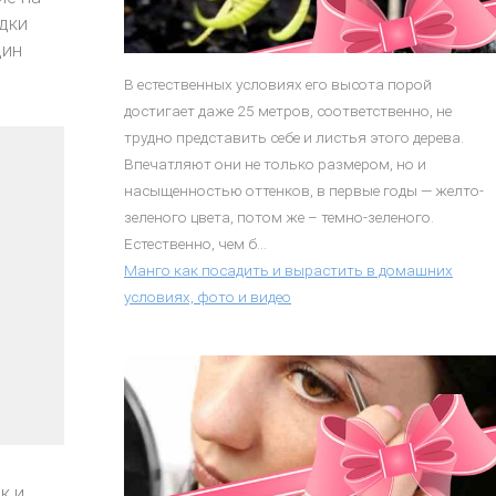
одки
дин
В естественных условиях его высота порой
достигает даже 25 метров, соответственно, не
трудно представить себе и листья этого дерева.
Впечатляют они не только размером, но и
насыщенностью оттенков, в первые годы — желто-
зеленого цвета, потом же – темно-зеленого.
Естественно, чем б...
Манго как посадить и вырастить в домашних
условиях, фото и видео
к и