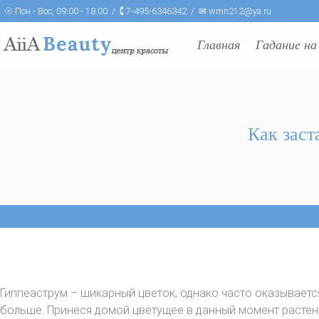
☉ Пон - Вос, 09:00 - 18:00 / 🕻 7-495-6346342 / ✉ wmn212@ya.ru
Главная
Гадание на
Как заст
Гиппеаструм – шикарный цветок, однако часто оказываетс
больше. Принеся домой цветущее в данный момент растение