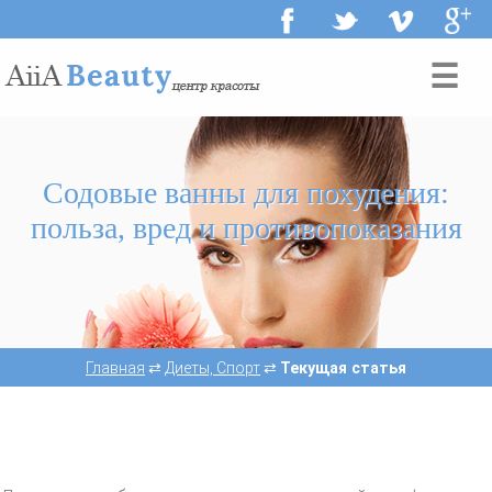
☰
Содовые ванны для похудения:
польза, вред и противопоказания
Главная
⇄
Диеты, Спорт
⇄
Текущая статья