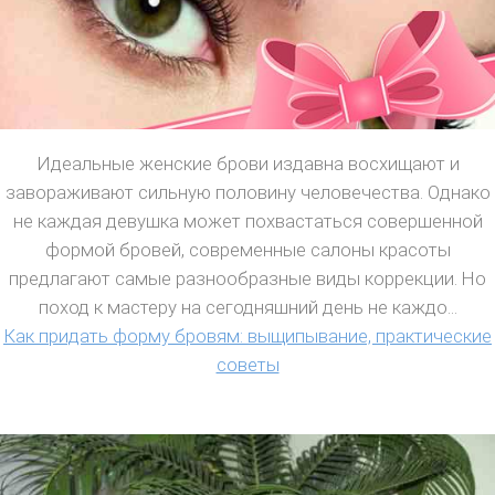
Идеальные женские брови издавна восхищают и
завораживают сильную половину человечества. Однако
не каждая девушка может похвастаться совершенной
формой бровей, современные салоны красоты
предлагают самые разнообразные виды коррекции. Но
поход к мастеру на сегодняшний день не каждо...
Как придать форму бровям: выщипывание, практические
советы