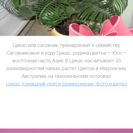
Цикас или саговник, принадлежит к семейству
Саговниковые и роду Цикас, родина цветка — Юго —
восточная часть Азии. В Цикас насчитывает 20
разновидностей пальм, растет Цветок в Индонезии,
Австралии, на тихоокеанских островах.
Цикас домашний уход и размножение, фото и видео